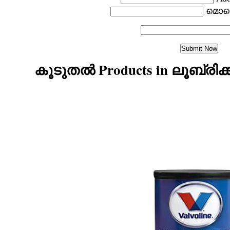
മൊബ
കൂടുതൽ Products in ലൂബ്രിക്ക