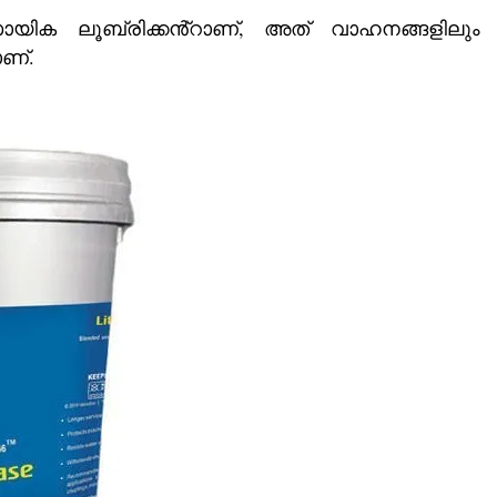
ായിക ലൂബ്രിക്കൻ്റാണ്, അത് വാഹനങ്ങളിലും
ണ്.