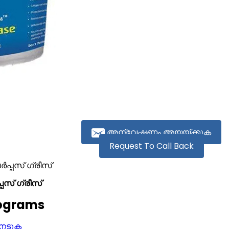
അന്വേഷണം അയയ്ക്കുക
Request To Call Back
്പസ് ഗ്രീസ്
സ് ഗ്രീസ്
lograms
നേടുക