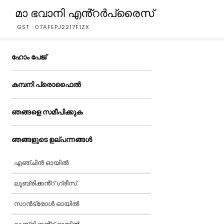
മാ ഭവാനി എൻ്റർപ്രൈസ്
GST : 07AFEPJ2217F1ZX
ഹോം പേജ്
കമ്പനി പ്രൊഫൈൽ
ഞങ്ങളെ സമീപിക്കുക
ഞങ്ങളുടെ ഉല്പന്നങ്ങൾ
എഞ്ചിൻ ഓയിൽ
ലൂബ്രിക്കൻ്റ് ഗ്രീസ്
സാൻട്രോൾ ഓയിൽ