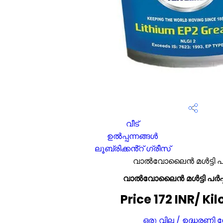
വീട്
ഉൽപ്പന്നങ്ങൾ
ലൂബ്രിക്കൻ്റ് ഗ്രീസ്
വാൽവോലൈൻ മൾട്ടി പർപ
വാൽവോലൈൻ മൾട്ടി പർപ്പ
Price 172 INR
/ Ki
ഒരു വില / ഉദ്ധരണി 