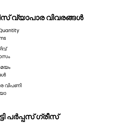
ീസ് വ്യാപാര വിവരങ്ങൾ
Quantity
ams
ിവ്
മാസം
മയം
ങൾ
തര വിപണി
്യാ
പർപ്പസ് ഗ്രീസ്