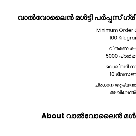
വാൽവോലൈൻ മൾട്ടി പർപ്പസ് ഗ്ര
Minimum Order 
100 Kilogr
വിതരണ കഴ
5000 പ്രതി
ഡെലിവറി സ
10 ദിവസങ്
പ്രധാന ആഭ്യന്
അഖിലേന്ത
About വാൽവോലൈൻ മൾട്ടി 