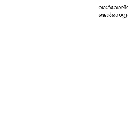
വാൾവോലിൻ 
ജെൻസെറ്റുക