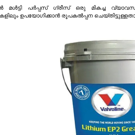
മൾട്ടി പർപ്പസ് ഗ്രീസ് ഒരു മികച്ച വ്യാവസ
ളിലും ഉപയോഗിക്കാൻ രൂപകൽപ്പന ചെയ്തിട്ടുള്ളതാ