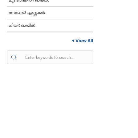
ലൂബ്രിക്കൻ്റ് ഓയിൽ
സോക്കർ എണ്ണകൾ
ഗിയർ ഓയിൽ
+ View All