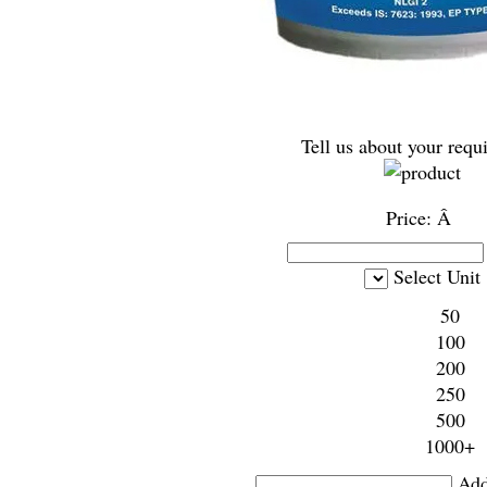
Tell us about your requ
Price:
Â
Select Unit
50
100
200
250
500
1000+
Add