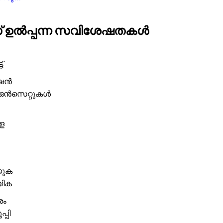
സ് ഉൽപ്പന്ന സവിശേഷതകൾ
്
േഷൻ
െൻസെറ്റുകൾ
്ള
കുക
യിക
രം
്പി