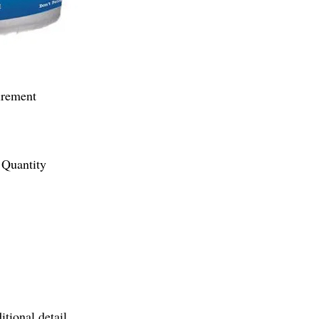
irement
Quantity
itional detail