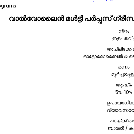
lograms
വാൽവോലൈൻ മൾട്ടി പർപ്പസ് ഗ്രീ
നിറം
ഇളം തവിട്ട
അപ്ലിക്ക
ഓട്ടോമൊബൈൽ & ജ
മണം
മൂർച്ചയുള
ആഷ്%
5%-10%
ഉപയോഗിക്
വ്യാവസാ
പായ്ക്ക് ത
ബാരൽ / കുപ